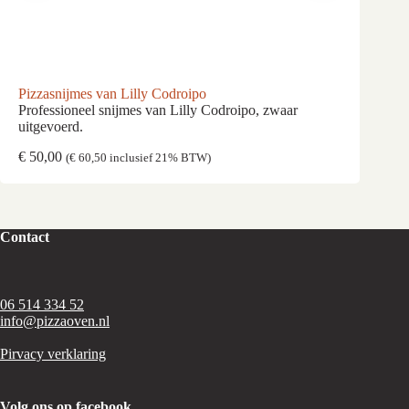
Pizzasnijmes van Lilly Codroipo
Dosee
Professioneel snijmes van Lilly Codroipo, zwaar
Dosee
uitgevoerd.
€
50,00
€
32,
(
€
60,50
inclusief 21% BTW)
Contact
06 514 334 52
info@pizzaoven.nl
Pirvacy verklaring
Volg ons op facebook