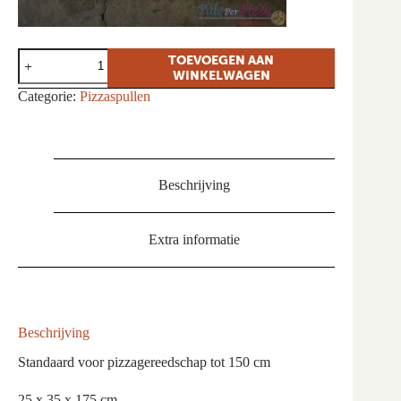
Standaard
TOEVOEGEN AAN
met
WINKELWAGEN
marmeren
Categorie:
Pizzaspullen
voet
GI
Metal
aantal
Beschrijving
Extra informatie
Beschrijving
Standaard voor pizzagereedschap tot 150 cm
25 x 35 x 175 cm