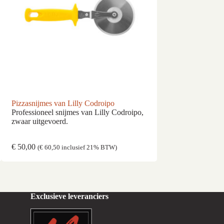
Pizzasnijmes van Lilly Codroipo
Pizzabezem Mezz
Professioneel snijmes van Lilly Codroipo,
Halve maan ovenb
zwaar uitgevoerd.
Codroipo, hout e
€
50,00
€
99,00
(
€
60,50
inclusief 21% BTW)
(
€
119,79
i
Exclusieve leveranciers