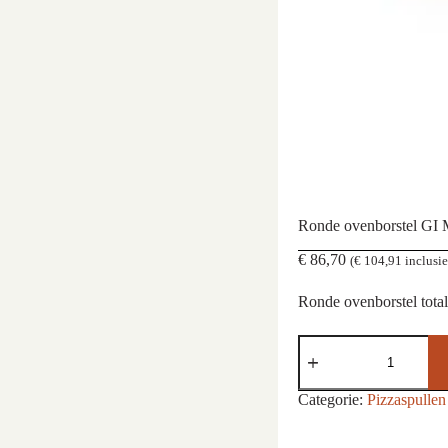
Ronde ovenborstel GI 
€
86,70
(
€
104,91
inclusi
Ronde ovenborstel total
Ronde
ovenborstel
GI
Metal
Categorie:
Pizzaspullen
aantal