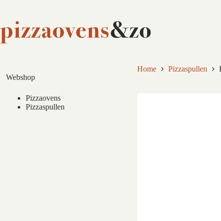
Ga
naar
de
inhoud
Home
Pizzaspullen
Webshop
Pizzaovens
Pizzaspullen