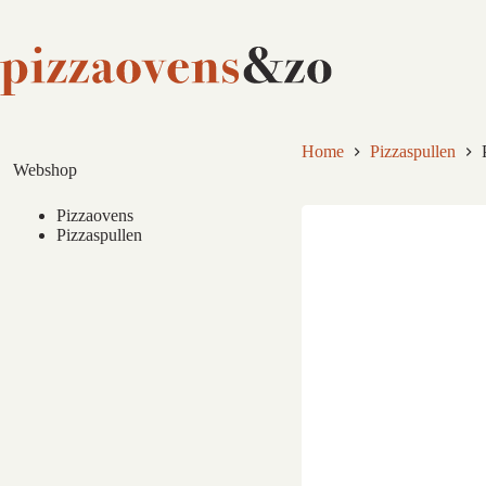
Ga
naar
de
inhoud
Home
Pizzaspullen
Webshop
Pizzaovens
Pizzaspullen