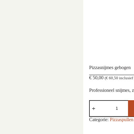
Pizzasnijmes gebogen
€
50,00
(
€
60,50
inclusie
Professioneel snijmes, 
Pizzasnijmes
gebogen
aantal
Categorie:
Pizzaspullen