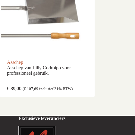
Asschep
Pizzapletter/roll
Asschep van Lilly Codroipo voor
Voor de perfect r
professioneel gebruik.
€
89,00
€
1.095,00
(
€
107,69
inclusief 21% BTW)
(
€
1.32
Exclusieve leveranciers