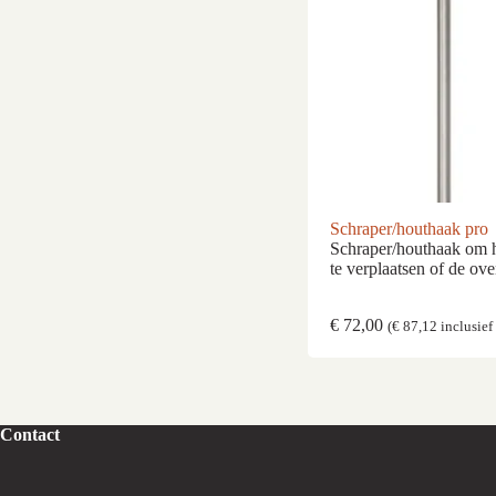
Schraper/houthaak pro
Schraper/houthaak om h
te verplaatsen of de o
€
72,00
(
€
87,12
inclusie
Contact