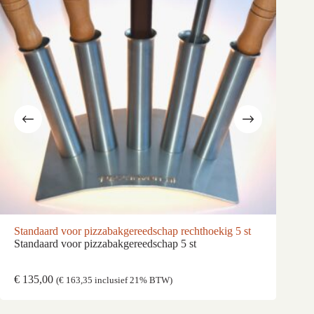
Standaard voor pizzabakgereedschap rechthoekig 5 st
Pizz
Standaard voor pizzabakgereedschap 5 st
RVS 
te dr
€
135,00
Vana
(
€
163,35
inclusief 21% BTW)